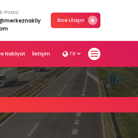
E-Posta
Bize Ulaşın
o@merkeznakliy
com
e Nakliyat
İletişim
TR