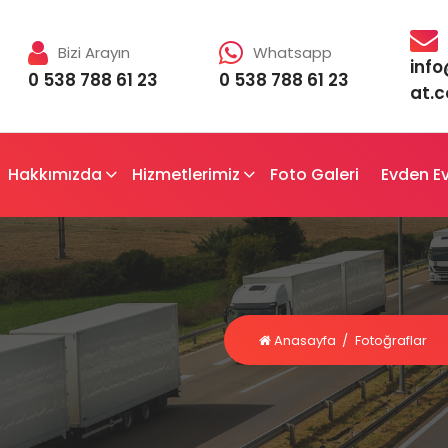
Bizi Arayın
Whatsapp
inf
0 538 788 61 23
0 538 788 61 23
at.
Hakkımızda
Hizmetlerimiz
Foto Galeri
Evden Ev
Anasayfa
/
Fotoğraflar