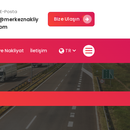
E-Posta
Bize Ulaşın
o@merkeznakliy
com
e Nakliyat
İletişim
TR