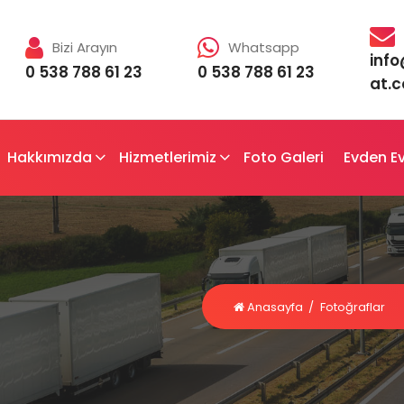
Bizi Arayın
Whatsapp
inf
0 538 788 61 23
0 538 788 61 23
at.
Hakkımızda
Hizmetlerimiz
Foto Galeri
Evden Ev
Anasayfa
/
Fotoğraflar